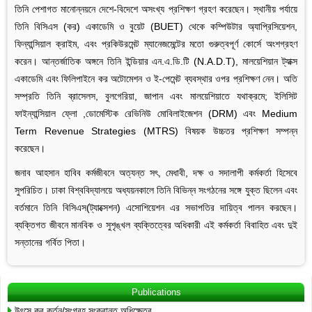
তিনি পেশাগত মানোন্নয়নে দেশে-বিদেশে অসংখ্য প্রশিক্ষণ গ্রহণ করেছেন। স্থানীয় পর্যায়ে
তিনি বিসিএস (কর) একাডেমি ও বুয়েট (BUET) থেকে কম্পিউটার অ্যাপ্রিসিয়েশন,
ফিন্যান্সিয়াল ক্রাইম, এবং প্রকিউরমেন্ট ম্যানেজমেন্টের মতো গুরুত্বপূর্ণ কোর্সে অংশগ্রহণ
করেন। আন্তর্জাতিক অঙ্গনে তিনি ইন্ডিয়ার এন.এ.ডি.টি (N.A.D.T), মালয়েশিয়ান ট্যাক্স
একাডেমি এবং ফিলিপাইনে কর অটোমেশন ও ই-পেমেন্ট ব্যবস্থার ওপর প্রশিক্ষণ নেন। অতি
সম্প্রতি তিনি ব্রাসেলস, বুলগেরিয়া, জাপান এবং মালয়েশিয়াতে যথাক্রমে; ইলিসিট
ফাইন্যান্সিয়াল ফ্লো ,ডোমেস্টিক রেভিনিউ মোবিলাইজেশন (DRM) এবং Medium
Term Revenue Strategies (MTRS) বিষয়ক উচ্চতর প্রশিক্ষণ সম্পন্ন
করেছেন।
জনাব আহসান হাবিব কর্মজীবনে অত্যন্ত সৎ, মেধাবী, দক্ষ ও সদালাপী কর্মকর্তা হিসেবে
সুপরিচিত। ঢাকা বিশ্ববিদ্যালয়ে অধ্যয়নকালে তিনি বিভিন্ন সংগঠনের সঙ্গে যুক্ত ছিলেন এবং
বর্তমানে তিনি বিসিএস(ট্যাক্সেশন) এসোশিয়েশন এর সভাপতির দায়িত্ব পালন করছেন।
ব্যক্তিগত জীবনে মানবিক ও সুশৃঙ্খল ব্যক্তিত্বের অধিকারী এই কর্মকর্তা বিবাহিত এবং দুই
সন্তানের গর্বিত পিতা।
Publications
উৎসে কর কর্তন/সংগ্রহ সংক্রান্ত অধিক্ষেত্র…