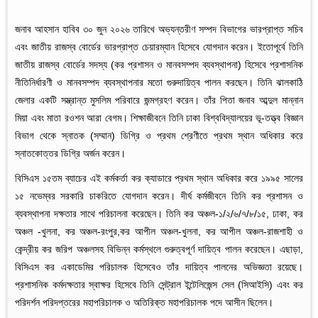
জনাব আহসান হাবিব ৩০ জুন ২০২৬ তারিখে অভ্যন্তরীণ সম্পদ বিভাগের ভারপ্রাপ্ত সচিব
এবং জাতীয় রাজস্ব বোর্ডের ভারপ্রাপ্ত চেয়ারম্যান হিসেবে যোগদান করেন। ইতোপূর্বে তিনি
জাতীয় রাজস্ব বোর্ডের সদস্য (কর প্রশাসন ও মানবসম্পদ ব্যবস্থাপনা) হিসেবে প্রশাসনিক
নীতিনির্ধারণী ও মানবসম্পদ ব্যবস্থাপনার মতো গুরুদায়িত্ব পালন করছেন। তিনি ঝালকাঠি
জেলার একটি সম্ভ্রান্ত মুসলিম পরিবারে জন্মগ্রহণ করেন। তাঁর পিতা জনাব আব্দুল মান্নান
মিয়া এবং মাতা রওশন আরা বেগম। শিক্ষাজীবনে তিনি ঢাকা বিশ্ববিদ্যালয়ের ভূ-তত্ত্ব বিজ্ঞান
বিভাগ থেকে স্নাতক (সম্মান) ডিগ্রি ও প্রথম শ্রেণীতে প্রথম স্থান অধিকার করে
স্নাতকোত্তর ডিগ্রি অর্জন করেন।
বিসিএস ১৫তম ব্যাচের এই কর্মকর্তা কর ক্যাডারে প্রথম স্থান অধিকার করে ১৯৯৫ সালের
১৫ নভেম্বর সরকারি চাকরিতে যোগদান করেন। দীর্ঘ কর্মজীবনে তিনি কর প্রশাসন ও
ব্যবস্থাপনা দক্ষতার সাথে পরিচালনা করেছেন। তিনি কর অঞ্চল-১/২/৬/৭/৮/১৫, ঢাকা, কর
অঞ্চল -খুলনা, কর অঞ্চল-রংপুর,কর আপীল অঞ্চল-খুলনা, কর আপীল অঞ্চল-রাজশাহী ও
কেন্দ্রীয় কর জরিপ অঞ্চলসহ বিভিন্ন কর্মস্থলে গুরুত্বপূর্ণ দায়িত্ব পালন করেছেন। এছাড়া,
বিসিএস কর একাডেমির পরিচালক হিসেবেও তাঁর দায়িত্ব পালনের অভিজ্ঞতা রয়েছে।
প্রশাসনিক কর্মদক্ষতার স্বাক্ষর হিসেবে তিনি সেন্ট্রাল ইন্টেলিজেন্স সেল (সিআইসি) এবং কর
পরিদর্শন পরিদপ্তরের মহাপরিচালক ও অতিরিক্ত মহাপরিচালক পদে আসীন ছিলেন।