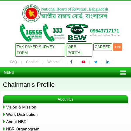
09643717171
e-Return Hotline Number
TAX PAYER SURVEY-
WEB
CAREER
বাংলা
FORM
PORTAL
FAQ
Contact
Webmail
MENU
Chairman's Profile
About Us
Vision & Mission
Work Distribution
About NBR
NBR Organogram