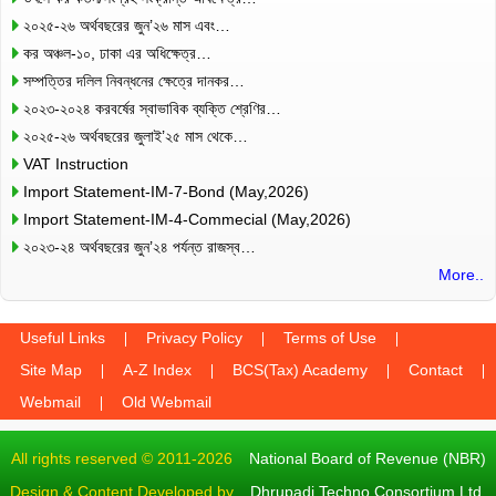
২০২৫-২৬ অর্থবছরের জুন’২৬ মাস এবং…
কর অঞ্চল-১০, ঢাকা এর অধিক্ষেত্র…
সম্পত্তির দলিল নিবন্ধনের ক্ষেত্রে দানকর…
২০২৩-২০২৪ করবর্ষের স্বাভাবিক ব্যক্তি শ্রেণির…
২০২৫-২৬ অর্থবছরের জুলাই’২৫ মাস থেকে…
VAT Instruction
Import Statement-IM-7-Bond (May,2026)
Import Statement-IM-4-Commecial (May,2026)
২০২৩-২৪ অর্থবছরের জুন’২৪ পর্যন্ত রাজস্ব…
More..
Useful Links
Privacy Policy
Terms of Use
Site Map
A-Z Index
BCS(Tax) Academy
Contact
Webmail
Old Webmail
All rights reserved © 2011-2026
National Board of Revenue (NBR)
Design & Content Developed by
Dhrupadi Techno Consortium Ltd.