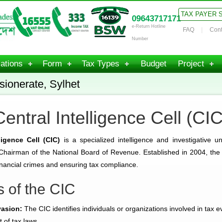
TAX PAYER 
09643717171
e-Return Hotline
FAQ
Cont
Number
ations
Form
Tax Types
Budget
Project
ionerate, Sylhet
Central Intelligence Cell (CIC
ligence Cell (CIC)
is a specialized intelligence and investigative un
 Chairman of the National Board of Revenue. Established in 2004, the 
inancial crimes and ensuring tax compliance.
s of the CIC
vasion:
The CIC identifies individuals or organizations involved in tax 
 of tax laws.