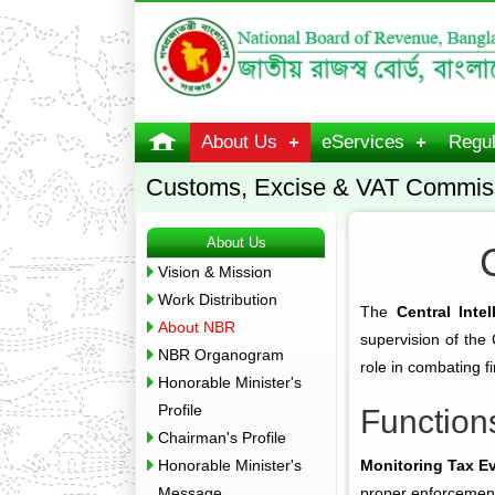
About Us
eServices
Regul
Customs, Excise & VAT Commiss
About Us
Vision & Mission
Work Distribution
The
Central Intel
About NBR
supervision of the
NBR Organogram
role in combating f
Honorable Minister's
Profile
Function
Chairman's Profile
Honorable Minister's
Monitoring Tax E
Message
proper enforcement