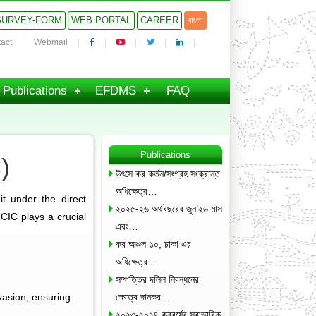
SURVEY-FORM
WEB PORTAL
CAREER
বাংলা
act
Webmail
Publications
EFDMS
FAQ
Publications
)
উৎসে কর কর্তন/সংগ্রহ সংক্রান্ত
অধিক্ষেত্র…
it under the direct
২০২৫-২৬ অর্থবছরের জুন’২৬ মাস
CIC plays a crucial
এবং…
কর অঞ্চল-১০, ঢাকা এর
অধিক্ষেত্র…
সম্পত্তির দলিল নিবন্ধনের
evasion, ensuring
ক্ষেত্রে দানকর…
২০২৩-২০২৪ করবর্ষের স্বাভাবিক