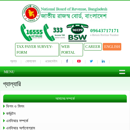
09643717171
e-Return Hotline Number
TAX PAYER SURVEY-
WEB
CAREER
ENGLISH
FORM
PORTAL
প্রশ্ন
যোগাযোগ
ওয়েবমেইল
MENU
গ্যাল্যারি
আমাদের সম্পর্কে
ভিশন ও মিশন
কর্মবন্টন
এনবিআর সম্পর্কে
এনবিআর অর্গানোগ্রাম