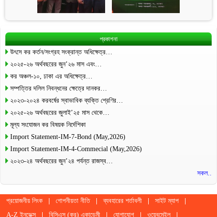
প্রকাশনা
উৎসে কর কর্তন/সংগ্রহ সংক্রান্ত অধিক্ষেত্র…
২০২৫-২৬ অর্থবছরের জুন’২৬ মাস এবং…
কর অঞ্চল-১০, ঢাকা এর অধিক্ষেত্র…
সম্পত্তির দলিল নিবন্ধনের ক্ষেত্রে দানকর…
২০২৩-২০২৪ করবর্ষের স্বাভাবিক ব্যক্তি শ্রেণির…
২০২৫-২৬ অর্থবছরের জুলাই’২৫ মাস থেকে…
মূল্য সংযোজন কর বিষয়ক নির্দেশিকা
Import Statement-IM-7-Bond (May,2026)
Import Statement-IM-4-Commecial (May,2026)
২০২৩-২৪ অর্থবছরের জুন’২৪ পর্যন্ত রাজস্ব…
সকল..
প্রয়োজনীয় লিংক
গোপনীয়তা নীতি
ব্যবহারের শর্তাবলী
সাইট ম্যাপ
A-Z ইনডেক্স
বিসিএস (কর) একাডেমী
যোগাযোগ
ওয়েবমেইল