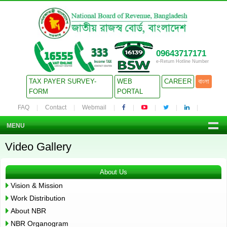
09643717171
e-Return Hotline Number
TAX PAYER SURVEY-
WEB
CAREER
বাংলা
FORM
PORTAL
FAQ
Contact
Webmail
MENU
Video Gallery
About Us
Vision & Mission
Work Distribution
About NBR
NBR Organogram