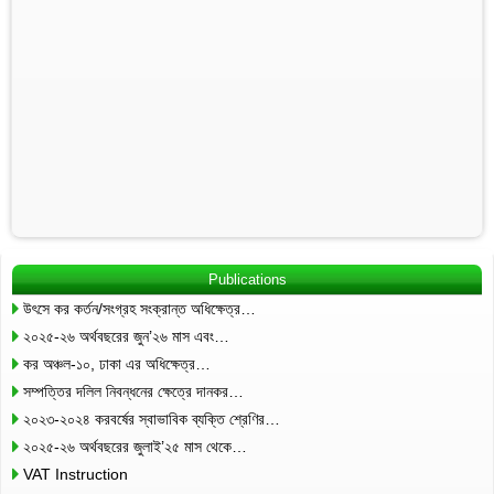
Publications
উৎসে কর কর্তন/সংগ্রহ সংক্রান্ত অধিক্ষেত্র…
২০২৫-২৬ অর্থবছরের জুন’২৬ মাস এবং…
কর অঞ্চল-১০, ঢাকা এর অধিক্ষেত্র…
সম্পত্তির দলিল নিবন্ধনের ক্ষেত্রে দানকর…
২০২৩-২০২৪ করবর্ষের স্বাভাবিক ব্যক্তি শ্রেণির…
২০২৫-২৬ অর্থবছরের জুলাই’২৫ মাস থেকে…
VAT Instruction