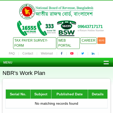
09643717171
e-Return Hotline Number
TAX PAYER SURVEY-
WEB
CAREER
বাংলা
FORM
PORTAL
FAQ
Contact
Webmail
MENU
NBR's Work Plan
Serial No.
Subject
Published Date
Details
No matching records found