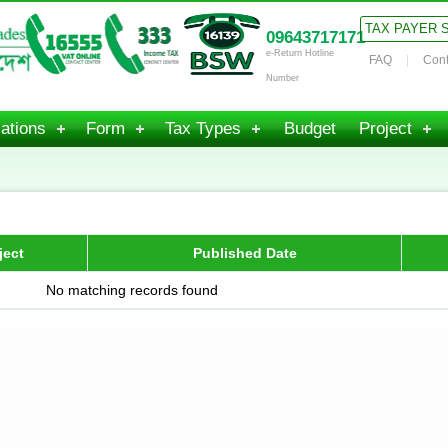
TAX PAYER 
09643717171
e-Return Hotline
FAQ
Cont
Number
ations
Form
Tax Types
Budget
Project
ject
Published Date
No matching records found