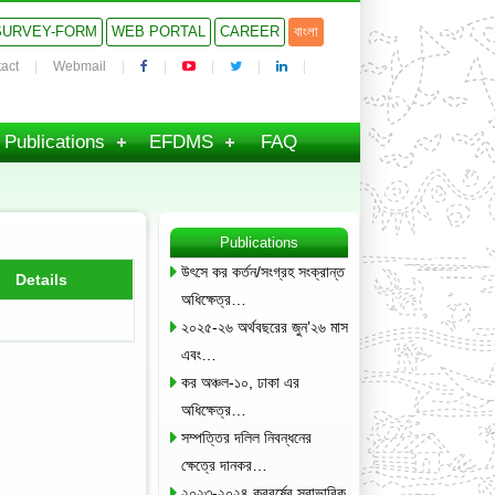
SURVEY-FORM
WEB PORTAL
CAREER
বাংলা
act
Webmail
Publications
EFDMS
FAQ
Publications
উৎসে কর কর্তন/সংগ্রহ সংক্রান্ত
Details
অধিক্ষেত্র…
২০২৫-২৬ অর্থবছরের জুন’২৬ মাস
এবং…
কর অঞ্চল-১০, ঢাকা এর
অধিক্ষেত্র…
সম্পত্তির দলিল নিবন্ধনের
ক্ষেত্রে দানকর…
২০২৩-২০২৪ করবর্ষের স্বাভাবিক