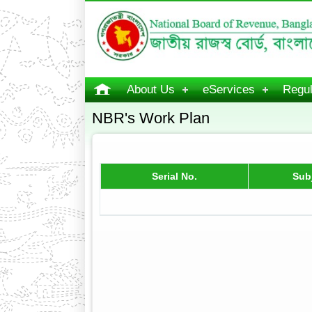
About Us
eServices
Regul
NBR's Work Plan
Serial No.
Sub