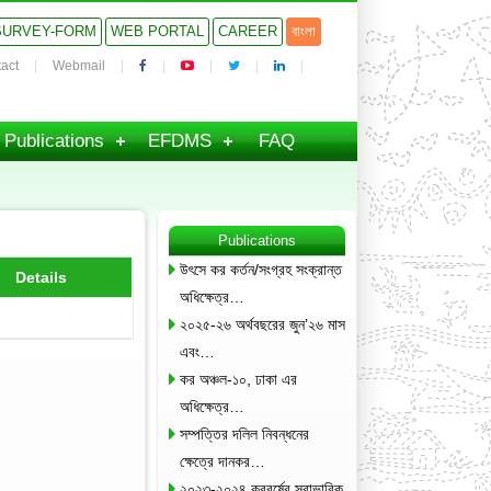
SURVEY-FORM
WEB PORTAL
CAREER
বাংলা
act
Webmail
Publications
EFDMS
FAQ
Publications
উৎসে কর কর্তন/সংগ্রহ সংক্রান্ত
Details
অধিক্ষেত্র…
২০২৫-২৬ অর্থবছরের জুন’২৬ মাস
এবং…
কর অঞ্চল-১০, ঢাকা এর
অধিক্ষেত্র…
সম্পত্তির দলিল নিবন্ধনের
ক্ষেত্রে দানকর…
২০২৩-২০২৪ করবর্ষের স্বাভাবিক