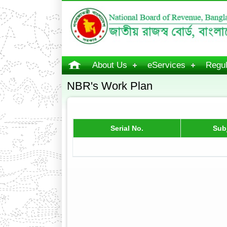
About Us
eServices
Regul
NBR's Work Plan
Serial No.
Sub