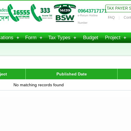
TAX PAYER 
09643717171
e-Return Hotline
FAQ
Cont
Number
ations
Form
Tax Types
Budget
Project
ject
Published Date
No matching records found