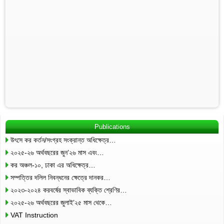
Publications
উৎসে কর কর্তন/সংগ্রহ সংক্রান্ত অধিক্ষেত্র…
২০২৫-২৬ অর্থবছরের জুন’২৬ মাস এবং…
কর অঞ্চল-১০, ঢাকা এর অধিক্ষেত্র…
সম্পত্তির দলিল নিবন্ধনের ক্ষেত্রে দানকর…
২০২৩-২০২৪ করবর্ষের স্বাভাবিক ব্যক্তি শ্রেণির…
২০২৫-২৬ অর্থবছরের জুলাই’২৫ মাস থেকে…
VAT Instruction