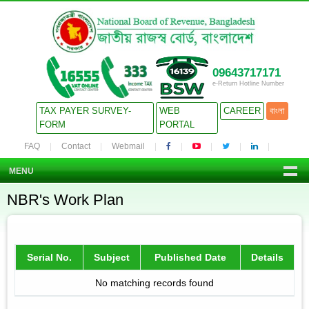
09643717171
e-Return Hotline Number
TAX PAYER SURVEY-
WEB
CAREER
বাংলা
FORM
PORTAL
FAQ
Contact
Webmail
MENU
NBR's Work Plan
Serial No.
Subject
Published Date
Details
No matching records found