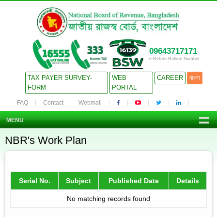
09643717171
e-Return Hotline Number
TAX PAYER SURVEY-
WEB
CAREER
বাংলা
FORM
PORTAL
FAQ
Contact
Webmail
MENU
NBR's Work Plan
Serial No.
Subject
Published Date
Details
No matching records found