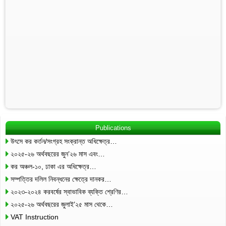
Publications
উৎসে কর কর্তন/সংগ্রহ সংক্রান্ত অধিক্ষেত্র…
২০২৫-২৬ অর্থবছরের জুন’২৬ মাস এবং…
কর অঞ্চল-১০, ঢাকা এর অধিক্ষেত্র…
সম্পত্তির দলিল নিবন্ধনের ক্ষেত্রে দানকর…
২০২৩-২০২৪ করবর্ষের স্বাভাবিক ব্যক্তি শ্রেণির…
২০২৫-২৬ অর্থবছরের জুলাই’২৫ মাস থেকে…
VAT Instruction