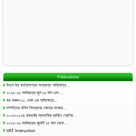
Publications
উৎসে কর কর্তন/সংগ্রহ সংক্রান্ত অধিক্ষেত্র…
২০২৫-২৬ অর্থবছরের জুন’২৬ মাস এবং…
কর অঞ্চল-১০, ঢাকা এর অধিক্ষেত্র…
সম্পত্তির দলিল নিবন্ধনের ক্ষেত্রে দানকর…
২০২৩-২০২৪ করবর্ষের স্বাভাবিক ব্যক্তি শ্রেণির…
২০২৫-২৬ অর্থবছরের জুলাই’২৫ মাস থেকে…
VAT Instruction