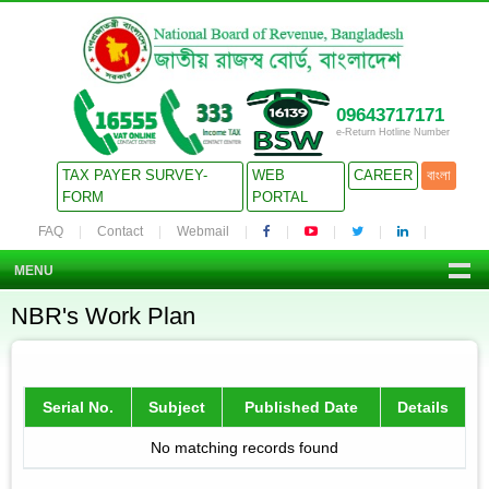
09643717171
e-Return Hotline Number
TAX PAYER SURVEY-
WEB
CAREER
বাংলা
FORM
PORTAL
FAQ
Contact
Webmail
MENU
NBR's Work Plan
Serial No.
Subject
Published Date
Details
No matching records found