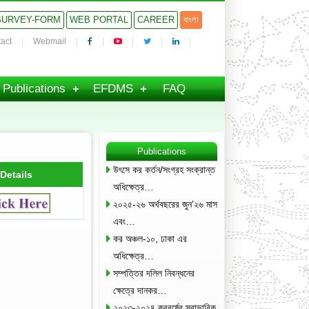
SURVEY-FORM
WEB PORTAL
CAREER
বাংলা
act
Webmail
Publications
EFDMS
FAQ
Publications
উৎসে কর কর্তন/সংগ্রহ সংক্রান্ত
Details
অধিক্ষেত্র…
২০২৫-২৬ অর্থবছরের জুন’২৬ মাস
এবং…
কর অঞ্চল-১০, ঢাকা এর
অধিক্ষেত্র…
সম্পত্তির দলিল নিবন্ধনের
ক্ষেত্রে দানকর…
২০২৩-২০২৪ করবর্ষের স্বাভাবিক