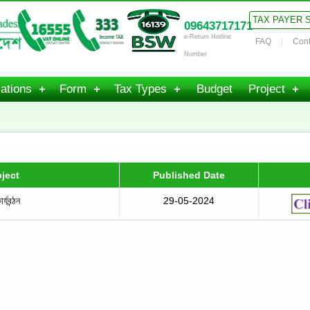
TAX PAYER 
09643717171
e-Return Hotline
FAQ
Cont
Number
ations
Form
Tax Types
Budget
Project
ject
Published Date
্যবন্ঠন
29-05-2024