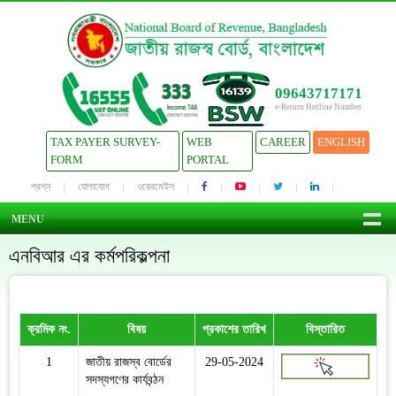
09643717171
e-Return Hotline Number
TAX PAYER SURVEY-
WEB
CAREER
ENGLISH
FORM
PORTAL
প্রশ্ন
যোগাযোগ
ওয়েবমেইল
MENU
এনবিআর এর কর্মপরিকল্পনা
ক্রমিক নং.
বিষয়
প্রকাশের তারিখ
বিস্তারিত
1
জাতীয় রাজস্ব বোর্ডের
29-05-2024
সদস্যগণের কার্যবন্ঠন