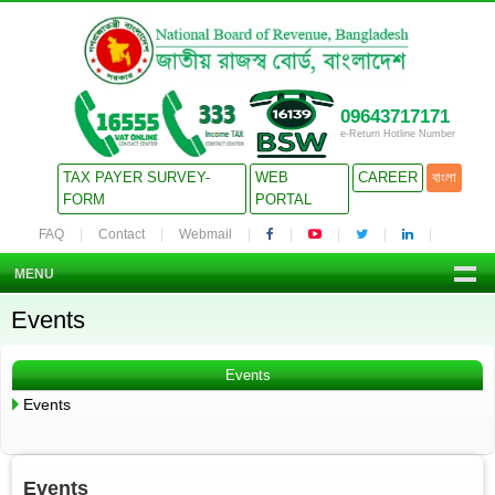
09643717171
e-Return Hotline Number
TAX PAYER SURVEY-
WEB
CAREER
বাংলা
FORM
PORTAL
FAQ
Contact
Webmail
MENU
Events
Events
Events
Events