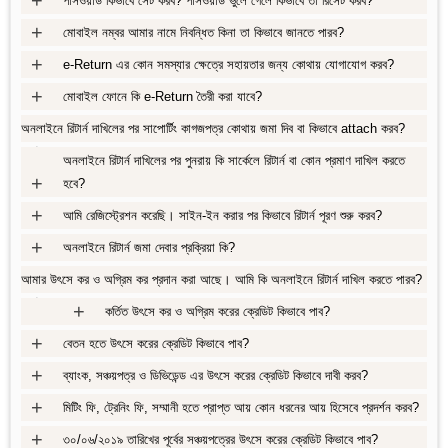
পাসওয়ার্ড কিভাবে সেট করব? পাসওয়ার্ড ভুলে গেলে কিভাবে তা রিসেট করব?
+
মোবাইল নম্বর আমার নামে নিবন্ধিত কিনা তা কিভাবে জানতে পারব?
+
e-Return এর কোন সমস্যার ক্ষেত্রে সহায়তার জন্য কোথায় যোগাযোগ করব?
+
মোবাইল ফোনে কি e-Return তৈরী করা যাবে?
অনলাইনে রিটার্ন দাখিলের পর সাপোর্টিং কাগজপত্র কোথায় জমা দিব বা কিভাবে attach করব?
+
অনলাইনে রিটার্ন দাখিলের পর পুনরায় কি সার্কেলে রিটার্ন বা কোন প্রমাণ দাখিল করতে
+
হবে?
+
আমি রেজিস্ট্রেশন করেছি। সাইন-ইন করার পর কিভাবে রিটার্ন পূরণ শুরু করব?
+
অনলাইনে রিটার্ন জমা দেবার প্রক্রিয়া কি?
আমার উৎসে কর ও অগ্রিম কর প্রদান করা আছে। আমি কি অনলাইনে রিটার্ন দাখিল করতে পারব?
+
+
কর্তিত উৎসে কর ও অগ্রিম করের ক্রেডিট কিভাবে পাব?
+
বেতন হতে উৎসে করের ক্রেডিট কিভাবে পাব?
+
ব্যাংক, সঞ্চয়পত্র ও ডিভিডেন্ড এর উৎসে করের ক্রেডিট কিভাবে দাবী করব?
+
মিটিং ফি, ট্রেনিং ফি, সম্মানী হতে প্রাপ্ত আয় কোন ধরনের আয় হিসেবে প্রদর্শন করব?
+
৩০/০৬/২০১৯ তারিখের পূর্বের সঞ্চয়পত্রের উৎসে করের ক্রেডিট কিভাবে পাব?