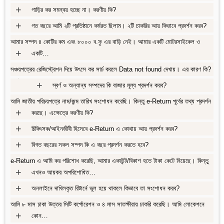
+
গাড়ির কর সমন্বয় হচ্ছে না। করণীয় কি?
+
গত বছরে আমি ২টি প্রতিষ্ঠানে কর্মরত ছিলাম। ২টি চাকরির আয় কিভাবে প্রদর্শন করব?
আমার সম্পদ ৪ কোটির কম এবং ৮০০০ ব.ফু এর বাড়ি নেই। আমার একটি মোটরসাইকেল ও
+
একটি…
সঞ্চয়পত্রের রেজিস্ট্রেশন দিয়ে উৎসে কর সার্চ করলে Data not found দেখায়। এর কারণ কি?
+
+
স্বর্ণ ও অন্যান্য সম্পদের কি বাজার মূল্য প্রদর্শন করব?
আমি জাতীয় পরিচয়পত্রে নাম/জন্ম তারিখ সংশোধন করেছি। কিন্তু e-Return পূর্বের তথ্য প্রদর্শন
+
করছে। এক্ষেত্রে করণীয় কি?
+
চিকিৎসক/আইনজীবী হিসেবে e-Return এ কোথায় আয় প্রদর্শন করব?
+
বিগত বছরের সকল সম্পদ কি এ বছর প্রদর্শন করতে হবে?
e-Return এ আমি কর পরিশোধ করেছি, আমার একাউন্ট/বিকাশ হতে টাকা কেটে নিয়েছে। কিন্তু
+
এখনও আয়কর অপরিশোধিত…
+
অনলাইনে দাখিলকৃত রিটার্নে ভুল হয়ে থাকলে কিভাবে তা সংশোধন করব?
আমি ৮ মাস ঢাকা উত্তর সিটি কর্পোরেশন ও ৪ মাস সাতক্ষীরায় চাকরি করেছি। আমি লোকেশনে
+
কোন…