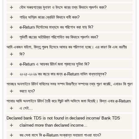
+
যৌথ সঞ্চয়পত্রের মুনাফা ও উৎসে করের তথ্য কিভাবে প্রদর্শন করব?
+
গাড়ির অগ্রিম করের ক্রেডিট কিভাবে দাবী করব?
+
e-Return সিস্টেমের মাধ্যমে কর পরিশোধ করা যায় কি?
+
পূর্ববর্তী বছরের অতিরিক্ত পরিশোধিত কর কিভাবে প্রদর্শন করব?
আমি একজন মহিলা, কিন্তু পুরুষ হিসেবে আমার কর পরিগণনা হচ্ছে। এর কারণ কি এবং করণীয়
+
কি?
+
e-Return এ আয়কর রিটার্ন জমা প্রদানের সুবিধা কি?
+
২০২৫-২০২৬ কর বছরে কার জন্য e-Return দাখিল বাধ্যতামূলক?
গতবছর অনলাইনে রিটার্ন দাখিলের সময় সম্পদ বিবরণীতে সম্পদের তথ্য পূরণ করেছি, এবারও কি পূরণ
+
করতে হবে?
গতবার আমি অনলাইনে রিটার্ন তৈরী করে প্রিন্ট কপি অফিসে জমা দিয়েছি। কিন্ত এবার e-Return
+
এ সেই…
Declared bank TDS is not found in declared income/ Bank TDS
+
claimed more than declared income…
+
কর সেবা মাসে কি e-Return সংক্রান্ত সহায়তা পাওয়া যাবে?