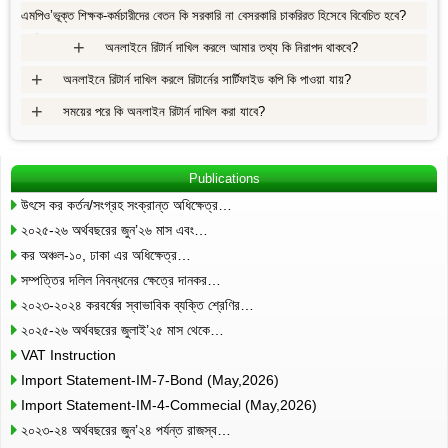
এমপিও’ভূক্ত শিক্ষক-কর্মচারীদের বেতন কি সরকারি না বেসরকারি চাকরিরত হিসেবে বিবেচিত হবে?
+
+
অনলাইনে রিটার্ন দাখিল করলে আমার তথ্য কি নিরাপদ থাকবে?
+
অনলাইনে রিটার্ন দাখিল করলে রিটার্নের সার্টিফাইড কপি কি পাওয়া যায়?
+
সময়ের পরে কি অনলাইন রিটার্ন দাখিল করা যাবে?
Publications
উৎসে কর কর্তন/সংগ্রহ সংক্রান্ত অধিক্ষেত্র…
২০২৫-২৬ অর্থবছরের জুন’২৬ মাস এবং…
কর অঞ্চল-১০, ঢাকা এর অধিক্ষেত্র…
সম্পত্তির দলিল নিবন্ধনের ক্ষেত্রে দানকর…
২০২৩-২০২৪ করবর্ষের স্বাভাবিক ব্যক্তি শ্রেণির…
২০২৫-২৬ অর্থবছরের জুলাই’২৫ মাস থেকে…
VAT Instruction
Import Statement-IM-7-Bond (May,2026)
Import Statement-IM-4-Commecial (May,2026)
২০২৩-২৪ অর্থবছরের জুন’২৪ পর্যন্ত রাজস্ব…