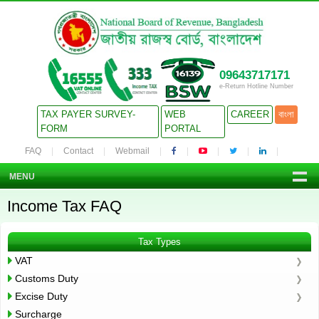
09643717171
e-Return Hotline Number
TAX PAYER SURVEY-
WEB
CAREER
বাংলা
FORM
PORTAL
FAQ
Contact
Webmail
MENU
Income Tax FAQ
Tax Types
VAT
Customs Duty
Excise Duty
Surcharge