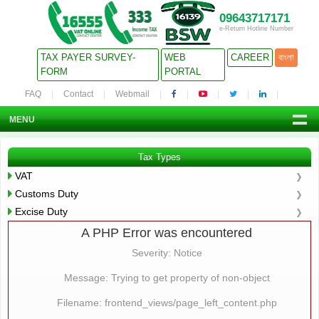
09643717171
e-Return Hotline Number
TAX PAYER SURVEY-
WEB
CAREER
বাংলা
FORM
PORTAL
FAQ
Contact
Webmail
MENU
Tax Types
VAT
Customs Duty
Excise Duty
A PHP Error was encountered
Severity: Notice
Message: Trying to get property of non-object
Filename: frontend_views/page_left_content.php