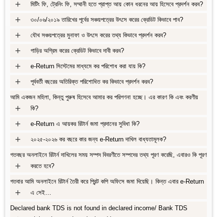
+
মিটিং ফি, ট্রেনিং ফি, সম্মানী হতে প্রাপ্ত আয় কোন ধরনের আয় হিসেবে প্রদর্শন করব?
+
৩০/০৬/২০১৯ তারিখের পূর্বের সঞ্চয়পত্রের উৎসে করের ক্রেডিট কিভাবে পাব?
+
যৌথ সঞ্চয়পত্রের মুনাফা ও উৎসে করের তথ্য কিভাবে প্রদর্শন করব?
+
গাড়ির অগ্রিম করের ক্রেডিট কিভাবে দাবী করব?
+
e-Return সিস্টেমের মাধ্যমে কর পরিশোধ করা যায় কি?
+
পূর্ববর্তী বছরের অতিরিক্ত পরিশোধিত কর কিভাবে প্রদর্শন করব?
আমি একজন মহিলা, কিন্তু পুরুষ হিসেবে আমার কর পরিগণনা হচ্ছে। এর কারণ কি এবং করণীয়
+
কি?
+
e-Return এ আয়কর রিটার্ন জমা প্রদানের সুবিধা কি?
+
২০২৫-২০২৬ কর বছরে কার জন্য e-Return দাখিল বাধ্যতামূলক?
গতবছর অনলাইনে রিটার্ন দাখিলের সময় সম্পদ বিবরণীতে সম্পদের তথ্য পূরণ করেছি, এবারও কি পূরণ
+
করতে হবে?
গতবার আমি অনলাইনে রিটার্ন তৈরী করে প্রিন্ট কপি অফিসে জমা দিয়েছি। কিন্ত এবার e-Return
+
এ সেই…
Declared bank TDS is not found in declared income/ Bank TDS