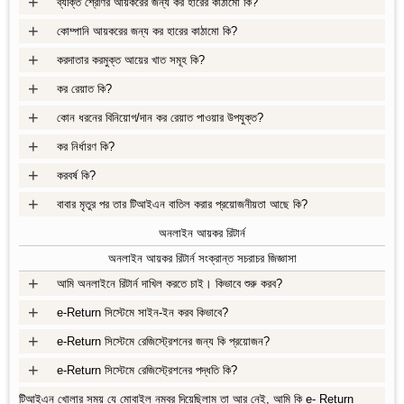
+
ব্যক্তি শ্রেণির আয়করের জন্য কর হারের কাঠামো কি?
+
কোম্পানি আয়করের জন্য কর হারের কাঠামো কি?
+
করদাতার করমুক্ত আয়ের খাত সমূহ কি?
+
কর রেয়াত কি?
+
কোন ধরনের বিনিয়োগ/দান কর রেয়াত পাওয়ার উপযুক্ত?
+
কর নির্ধারণ কি?
+
করবর্ষ কি?
+
বাবার মৃতুর পর তার টিআইএন বাতিল করার প্রয়োজনীয়তা আছে কি?
অনলাইন আয়কর রিটার্ন
অনলাইন আয়কর রিটার্ন সংক্রান্ত সচরাচর জিজ্ঞাসা
+
আমি অনলাইনে রিটার্ন দাখিল করতে চাই। কিভাবে শুরু করব?
+
e-Return সিস্টেমে সাইন-ইন করব কিভাবে?
+
e-Return সিস্টেমে রেজিস্ট্রেশনের জন্য কি প্রয়োজন?
+
e-Return সিস্টেমে রেজিস্ট্রেশনের পদ্ধতি কি?
টিআইএন খোলার সময় যে মোবাইল নম্বর দিয়েছিলাম তা আর নেই, আমি কি e- Return