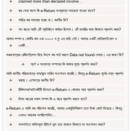
+
claimed more than declared income…
+
কর সেবা মাসে কি e-Return সংক্রান্ত সহায়তা পাওয়া যাবে?
+
গাড়ির কর সমন্বয় হচ্ছে না। করণীয় কি?
+
গত বছরে আমি ২টি প্রতিষ্ঠানে কর্মরত ছিলাম। ২টি চাকরির আয় কিভাবে প্রদর্শন করব?
আমার সম্পদ ৪ কোটির কম এবং ৮০০০ ব.ফু এর বাড়ি নেই। আমার একটি মোটরসাইকেল ও
+
একটি…
সঞ্চয়পত্রের রেজিস্ট্রেশন দিয়ে উৎসে কর সার্চ করলে Data not found দেখায়। এর কারণ কি?
+
+
স্বর্ণ ও অন্যান্য সম্পদের কি বাজার মূল্য প্রদর্শন করব?
আমি জাতীয় পরিচয়পত্রে নাম/জন্ম তারিখ সংশোধন করেছি। কিন্তু e-Return পূর্বের তথ্য প্রদর্শন
+
করছে। এক্ষেত্রে করণীয় কি?
+
চিকিৎসক/আইনজীবী হিসেবে e-Return এ কোথায় আয় প্রদর্শন করব?
+
বিগত বছরের সকল সম্পদ কি এ বছর প্রদর্শন করতে হবে?
e-Return এ আমি কর পরিশোধ করেছি, আমার একাউন্ট/বিকাশ হতে টাকা কেটে নিয়েছে। কিন্তু
+
এখনও আয়কর অপরিশোধিত…
+
অনলাইনে দাখিলকৃত রিটার্নে ভুল হয়ে থাকলে কিভাবে তা সংশোধন করব?