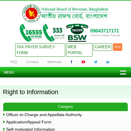
09643717171
e-Return Hotline Number
TAX PAYER SURVEY-
WEB
CAREER
বাংলা
FORM
PORTAL
FAQ
Contact
Webmail
MENU
Right to Information
Category
Officer-in-Charge and Appellate Authority
Application/Appeal Form
Self-motivated Information