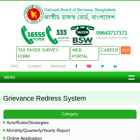
09643717171
e-Return Hotline Number
TAX PAYER SURVEY-
WEB
CAREER
বাংলা
FORM
PORTAL
FAQ
Contact
Webmail
MENU
Grievance Redress System
Category
Acts/Rules/Strategies
Monthly/Quarterly/Yearly Report
Online Application