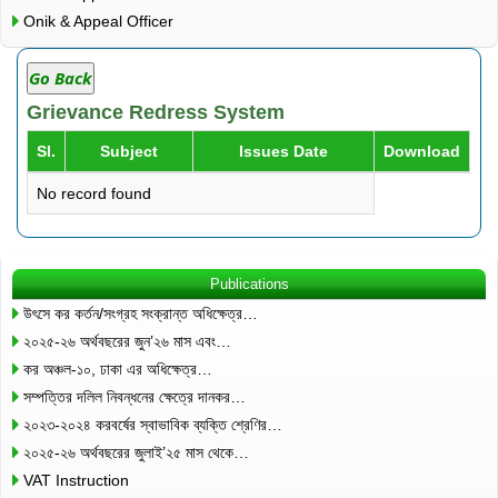
Onik & Appeal Officer
Go Back
Grievance Redress System
Sl.
Subject
Issues Date
Download
No record found
Publications
উৎসে কর কর্তন/সংগ্রহ সংক্রান্ত অধিক্ষেত্র…
২০২৫-২৬ অর্থবছরের জুন’২৬ মাস এবং…
কর অঞ্চল-১০, ঢাকা এর অধিক্ষেত্র…
সম্পত্তির দলিল নিবন্ধনের ক্ষেত্রে দানকর…
২০২৩-২০২৪ করবর্ষের স্বাভাবিক ব্যক্তি শ্রেণির…
২০২৫-২৬ অর্থবছরের জুলাই’২৫ মাস থেকে…
VAT Instruction