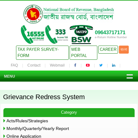
09643717171
e-Return Hotline Number
TAX PAYER SURVEY-
WEB
CAREER
বাংলা
FORM
PORTAL
FAQ
Contact
Webmail
MENU
Grievance Redress System
Category
Acts/Rules/Strategies
Monthly/Quarterly/Yearly Report
Online Application