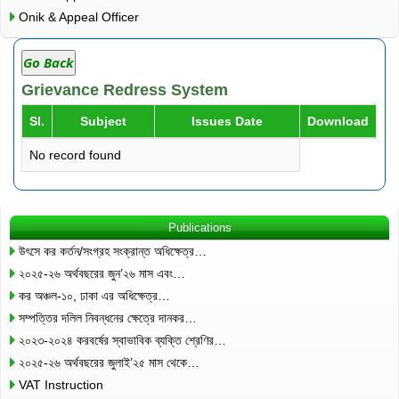
Onik & Appeal Officer
Go Back
Grievance Redress System
Sl.
Subject
Issues Date
Download
No record found
Publications
উৎসে কর কর্তন/সংগ্রহ সংক্রান্ত অধিক্ষেত্র…
২০২৫-২৬ অর্থবছরের জুন’২৬ মাস এবং…
কর অঞ্চল-১০, ঢাকা এর অধিক্ষেত্র…
সম্পত্তির দলিল নিবন্ধনের ক্ষেত্রে দানকর…
২০২৩-২০২৪ করবর্ষের স্বাভাবিক ব্যক্তি শ্রেণির…
২০২৫-২৬ অর্থবছরের জুলাই’২৫ মাস থেকে…
VAT Instruction