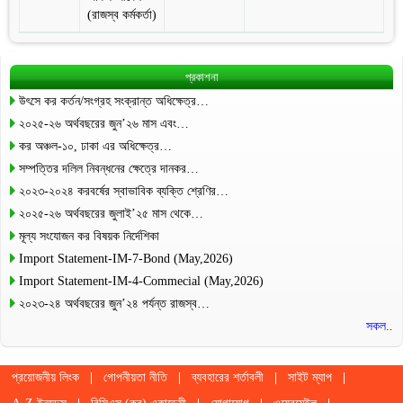
(রাজস্ব কর্মকর্তা)
প্রকাশনা
উৎসে কর কর্তন/সংগ্রহ সংক্রান্ত অধিক্ষেত্র…
২০২৫-২৬ অর্থবছরের জুন’২৬ মাস এবং…
কর অঞ্চল-১০, ঢাকা এর অধিক্ষেত্র…
সম্পত্তির দলিল নিবন্ধনের ক্ষেত্রে দানকর…
২০২৩-২০২৪ করবর্ষের স্বাভাবিক ব্যক্তি শ্রেণির…
২০২৫-২৬ অর্থবছরের জুলাই’২৫ মাস থেকে…
মূল্য সংযোজন কর বিষয়ক নির্দেশিকা
Import Statement-IM-7-Bond (May,2026)
Import Statement-IM-4-Commecial (May,2026)
২০২৩-২৪ অর্থবছরের জুন’২৪ পর্যন্ত রাজস্ব…
সকল..
প্রয়োজনীয় লিংক
গোপনীয়তা নীতি
ব্যবহারের শর্তাবলী
সাইট ম্যাপ