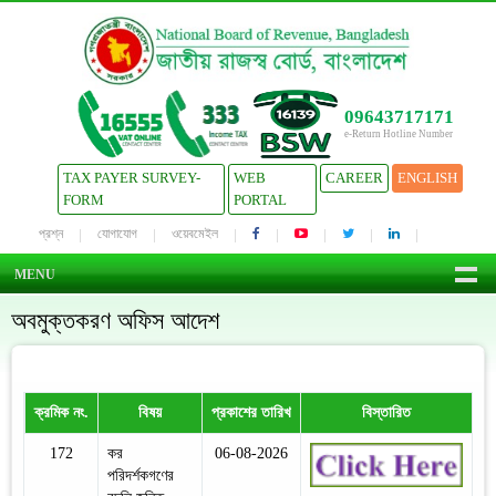
09643717171
e-Return Hotline Number
TAX PAYER SURVEY-
WEB
CAREER
ENGLISH
FORM
PORTAL
প্রশ্ন
যোগাযোগ
ওয়েবমেইল
MENU
অবমুক্তকরণ অফিস আদেশ
ক্রমিক নং.
বিষয়
প্রকাশের তারিখ
বিস্তারিত
172
কর
06-08-2026
পরিদর্শকগণের