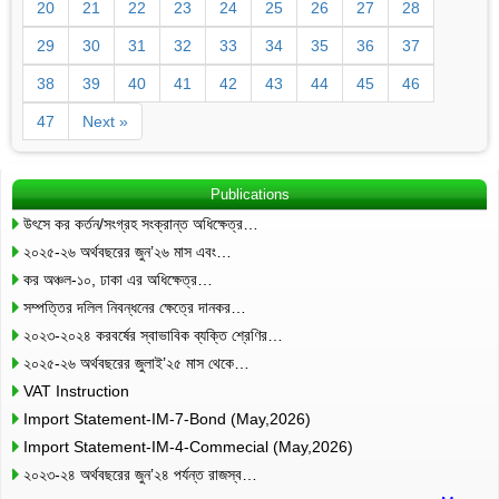
20
21
22
23
24
25
26
27
28
29
30
31
32
33
34
35
36
37
38
39
40
41
42
43
44
45
46
47
Next »
Publications
উৎসে কর কর্তন/সংগ্রহ সংক্রান্ত অধিক্ষেত্র…
২০২৫-২৬ অর্থবছরের জুন’২৬ মাস এবং…
কর অঞ্চল-১০, ঢাকা এর অধিক্ষেত্র…
সম্পত্তির দলিল নিবন্ধনের ক্ষেত্রে দানকর…
২০২৩-২০২৪ করবর্ষের স্বাভাবিক ব্যক্তি শ্রেণির…
২০২৫-২৬ অর্থবছরের জুলাই’২৫ মাস থেকে…
VAT Instruction
Import Statement-IM-7-Bond (May,2026)
Import Statement-IM-4-Commecial (May,2026)
২০২৩-২৪ অর্থবছরের জুন’২৪ পর্যন্ত রাজস্ব…