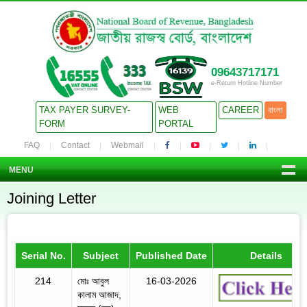
09643717171
e-Return Hotline Number
TAX PAYER SURVEY-
WEB
CAREER
বাংলা
FORM
PORTAL
FAQ
Contact
Webmail
MENU
Joining Letter
Serial No.
Subject
Published Date
Details
214
মোঃ আবুল
16-03-2026
কালাম আজাদ,