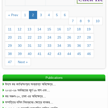
« Prev
1
2
3
4
5
6
7
8
9
10
11
12
13
14
15
16
17
18
19
20
21
22
23
24
25
26
27
28
29
30
31
32
33
34
35
36
37
38
39
40
41
42
43
44
45
46
47
Next »
Publications
উৎসে কর কর্তন/সংগ্রহ সংক্রান্ত অধিক্ষেত্র…
২০২৫-২৬ অর্থবছরের জুন’২৬ মাস এবং…
কর অঞ্চল-১০, ঢাকা এর অধিক্ষেত্র…
সম্পত্তির দলিল নিবন্ধনের ক্ষেত্রে দানকর…