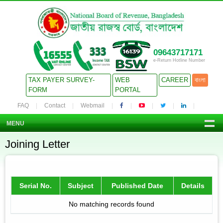
09643717171
e-Return Hotline Number
TAX PAYER SURVEY-
WEB
CAREER
বাংলা
FORM
PORTAL
FAQ
Contact
Webmail
MENU
Joining Letter
Serial No.
Subject
Published Date
Details
No matching records found