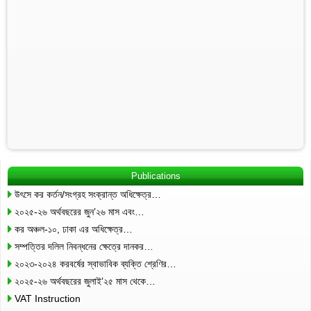
Publications
উৎসে কর কর্তন/সংগ্রহ সংক্রান্ত অধিক্ষেত্র…
২০২৫-২৬ অর্থবছরের জুন’২৬ মাস এবং…
কর অঞ্চল-১০, ঢাকা এর অধিক্ষেত্র…
সম্পত্তির দলিল নিবন্ধনের ক্ষেত্রে দানকর…
২০২৩-২০২৪ করবর্ষের স্বাভাবিক ব্যক্তি শ্রেণির…
২০২৫-২৬ অর্থবছরের জুলাই’২৫ মাস থেকে…
VAT Instruction