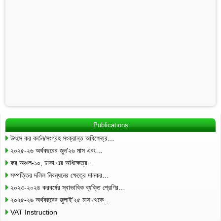
Publications
উৎসে কর কর্তন/সংগ্রহ সংক্রান্ত অধিক্ষেত্র…
২০২৫-২৬ অর্থবছরের জুন’২৬ মাস এবং…
কর অঞ্চল-১০, ঢাকা এর অধিক্ষেত্র…
সম্পত্তির দলিল নিবন্ধনের ক্ষেত্রে দানকর…
২০২৩-২০২৪ করবর্ষের স্বাভাবিক ব্যক্তি শ্রেণির…
২০২৫-২৬ অর্থবছরের জুলাই’২৫ মাস থেকে…
VAT Instruction