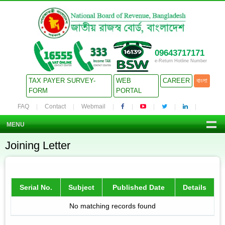
09643717171
e-Return Hotline Number
TAX PAYER SURVEY-
WEB
CAREER
বাংলা
FORM
PORTAL
FAQ
Contact
Webmail
MENU
Joining Letter
Serial No.
Subject
Published Date
Details
No matching records found