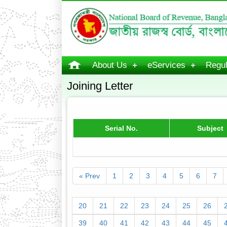
About Us
eServices
Regul
Joining Letter
Serial No.
Subject
« Prev
1
2
3
4
5
6
7
20
21
22
23
24
25
26
39
40
41
42
43
44
45