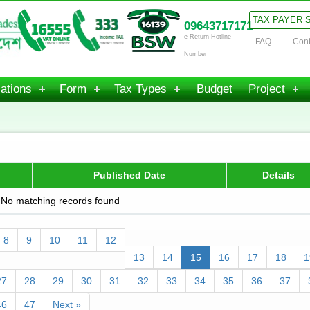
TAX PAYER 
09643717171
e-Return Hotline
FAQ
Cont
Number
ations
Form
Tax Types
Budget
Project
Published Date
Details
No matching records found
8
9
10
11
12
13
14
15
16
17
18
1
27
28
29
30
31
32
33
34
35
36
37
46
47
Next »