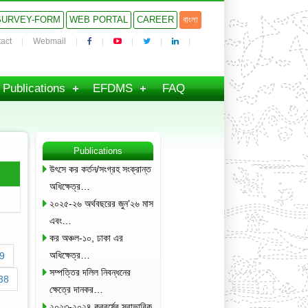
SURVEY-FORM
WEB PORTAL
CAREER
বাংলা
act
Webmail
Publications
EFDMS
FAQ
Publications
উৎসে কর কর্তন/সংগ্রহ সংক্রান্ত
অধিক্ষেত্র…
২০২৫-২৬ অর্থবছরের জুন’২৬ মাস
এবং…
কর অঞ্চল-১০, ঢাকা এর
অধিক্ষেত্র…
9
সম্পত্তির দলিল নিবন্ধনের
38
ক্ষেত্রে দানকর…
২০২৩-২০২৪ করবর্ষের স্বাভাবিক