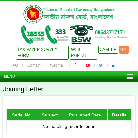
09643717171
e-Return Hotline Number
TAX PAYER SURVEY-
WEB
CAREER
বাংলা
FORM
PORTAL
FAQ
Contact
Webmail
MENU
Joining Letter
Serial No.
Subject
Published Date
Details
No matching records found