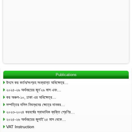
Publications
উৎসে কর কর্তন/সংগ্রহ সংক্রান্ত অধিক্ষেত্র…
২০২৫-২৬ অর্থবছরের জুন’২৬ মাস এবং…
কর অঞ্চল-১০, ঢাকা এর অধিক্ষেত্র…
সম্পত্তির দলিল নিবন্ধনের ক্ষেত্রে দানকর…
২০২৩-২০২৪ করবর্ষের স্বাভাবিক ব্যক্তি শ্রেণির…
২০২৫-২৬ অর্থবছরের জুলাই’২৫ মাস থেকে…
VAT Instruction