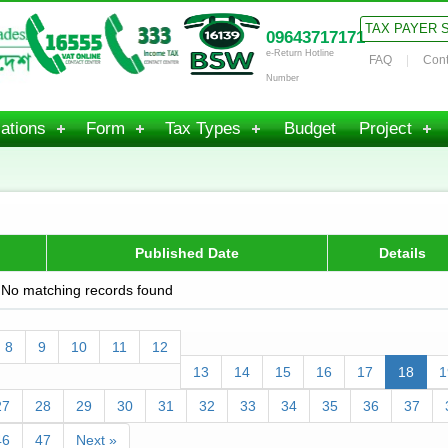
TAX PAYER 
09643717171
e-Return Hotline
FAQ
Cont
Number
ations
Form
Tax Types
Budget
Project
Published Date
Details
No matching records found
8
9
10
11
12
13
14
15
16
17
18
1
27
28
29
30
31
32
33
34
35
36
37
46
47
Next »