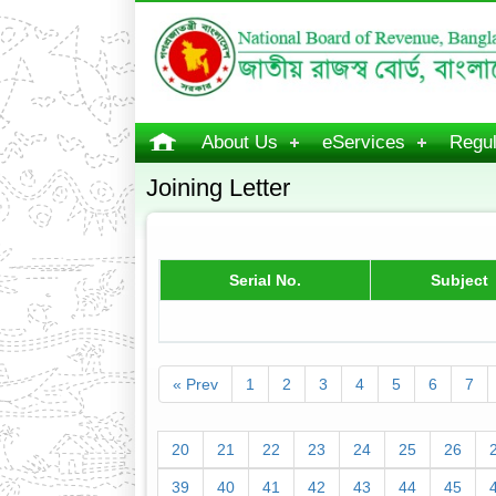
About Us
eServices
Regul
Joining Letter
Serial No.
Subject
« Prev
1
2
3
4
5
6
7
20
21
22
23
24
25
26
39
40
41
42
43
44
45