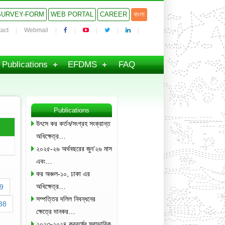
SURVEY-FORM
WEB PORTAL
CAREER
বাংলা
act
Webmail
Publications
EFDMS
FAQ
Publications
উৎসে কর কর্তন/সংগ্রহ সংক্রান্ত
অধিক্ষেত্র…
২০২৫-২৬ অর্থবছরের জুন’২৬ মাস
এবং…
কর অঞ্চল-১০, ঢাকা এর
অধিক্ষেত্র…
9
সম্পত্তির দলিল নিবন্ধনের
38
ক্ষেত্রে দানকর…
২০২৩-২০২৪ করবর্ষের স্বাভাবিক