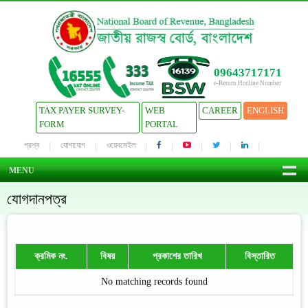
09643717171
e-Return Hotline Number
TAX PAYER SURVEY-
WEB
CAREER
ENGLISH
FORM
PORTAL
প্রশ্ন
যোগাযোগ
ওয়েবমেইল
MENU
যোগদানপত্র
ক্রমিক নং.
বিষয়
প্রকাশের তারিখ
বিস্তারিত
No matching records found