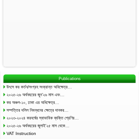
Publications
উৎসে কর কর্তন/সংগ্রহ সংক্রান্ত অধিক্ষেত্র…
২০২৫-২৬ অর্থবছরের জুন’২৬ মাস এবং…
কর অঞ্চল-১০, ঢাকা এর অধিক্ষেত্র…
সম্পত্তির দলিল নিবন্ধনের ক্ষেত্রে দানকর…
২০২৩-২০২৪ করবর্ষের স্বাভাবিক ব্যক্তি শ্রেণির…
২০২৫-২৬ অর্থবছরের জুলাই’২৫ মাস থেকে…
VAT Instruction