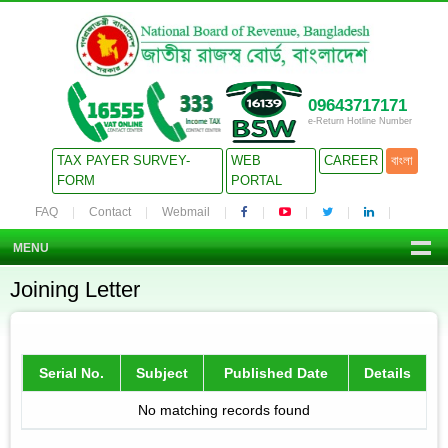
09643717171
e-Return Hotline Number
TAX PAYER SURVEY-
WEB
CAREER
বাংলা
FORM
PORTAL
FAQ
Contact
Webmail
MENU
Joining Letter
Serial No.
Subject
Published Date
Details
No matching records found