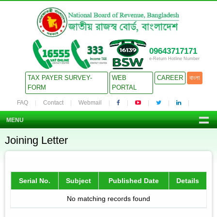
09643717171
e-Return Hotline Number
TAX PAYER SURVEY-
WEB
CAREER
বাংলা
FORM
PORTAL
FAQ
Contact
Webmail
MENU
Joining Letter
Serial No.
Subject
Published Date
Details
No matching records found