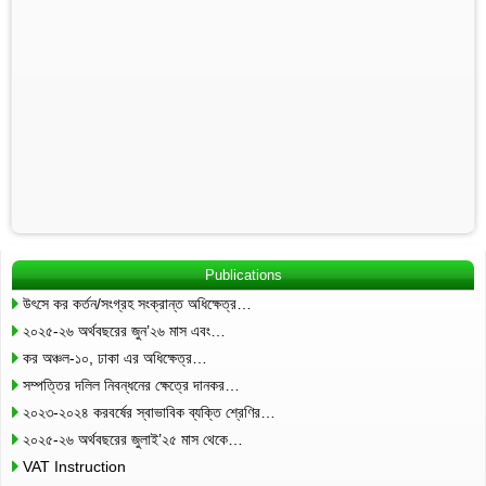
Publications
উৎসে কর কর্তন/সংগ্রহ সংক্রান্ত অধিক্ষেত্র…
২০২৫-২৬ অর্থবছরের জুন’২৬ মাস এবং…
কর অঞ্চল-১০, ঢাকা এর অধিক্ষেত্র…
সম্পত্তির দলিল নিবন্ধনের ক্ষেত্রে দানকর…
২০২৩-২০২৪ করবর্ষের স্বাভাবিক ব্যক্তি শ্রেণির…
২০২৫-২৬ অর্থবছরের জুলাই’২৫ মাস থেকে…
VAT Instruction