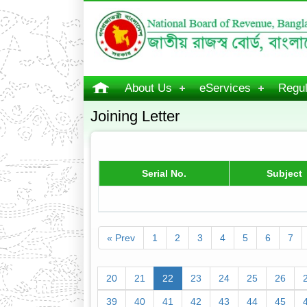
About Us
eServices
Regul
Joining Letter
Serial No.
Subject
« Prev
1
2
3
4
5
6
7
20
21
22
23
24
25
26
39
40
41
42
43
44
45