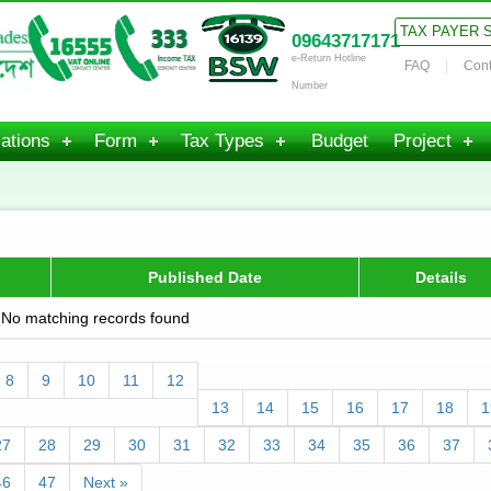
TAX PAYER 
09643717171
e-Return Hotline
FAQ
Cont
Number
ations
Form
Tax Types
Budget
Project
Published Date
Details
No matching records found
8
9
10
11
12
13
14
15
16
17
18
1
27
28
29
30
31
32
33
34
35
36
37
46
47
Next »