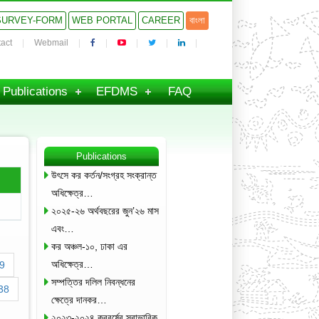
SURVEY-FORM
WEB PORTAL
CAREER
বাংলা
act
Webmail
Publications
EFDMS
FAQ
Publications
উৎসে কর কর্তন/সংগ্রহ সংক্রান্ত
অধিক্ষেত্র…
২০২৫-২৬ অর্থবছরের জুন’২৬ মাস
এবং…
কর অঞ্চল-১০, ঢাকা এর
অধিক্ষেত্র…
9
সম্পত্তির দলিল নিবন্ধনের
38
ক্ষেত্রে দানকর…
২০২৩-২০২৪ করবর্ষের স্বাভাবিক