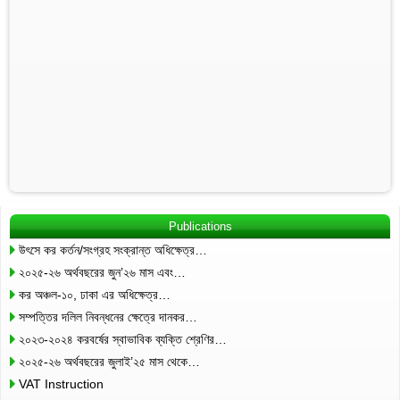
Publications
উৎসে কর কর্তন/সংগ্রহ সংক্রান্ত অধিক্ষেত্র…
২০২৫-২৬ অর্থবছরের জুন’২৬ মাস এবং…
কর অঞ্চল-১০, ঢাকা এর অধিক্ষেত্র…
সম্পত্তির দলিল নিবন্ধনের ক্ষেত্রে দানকর…
২০২৩-২০২৪ করবর্ষের স্বাভাবিক ব্যক্তি শ্রেণির…
২০২৫-২৬ অর্থবছরের জুলাই’২৫ মাস থেকে…
VAT Instruction