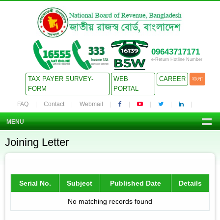
09643717171
e-Return Hotline Number
TAX PAYER SURVEY-
WEB
CAREER
বাংলা
FORM
PORTAL
FAQ
Contact
Webmail
MENU
Joining Letter
Serial No.
Subject
Published Date
Details
No matching records found