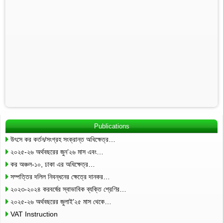
Publications
উৎসে কর কর্তন/সংগ্রহ সংক্রান্ত অধিক্ষেত্র…
২০২৫-২৬ অর্থবছরের জুন’২৬ মাস এবং…
কর অঞ্চল-১০, ঢাকা এর অধিক্ষেত্র…
সম্পত্তির দলিল নিবন্ধনের ক্ষেত্রে দানকর…
২০২৩-২০২৪ করবর্ষের স্বাভাবিক ব্যক্তি শ্রেণির…
২০২৫-২৬ অর্থবছরের জুলাই’২৫ মাস থেকে…
VAT Instruction