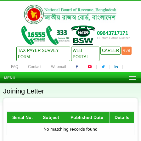
09643717171
e-Return Hotline Number
TAX PAYER SURVEY-
WEB
CAREER
বাংলা
FORM
PORTAL
FAQ
Contact
Webmail
MENU
Joining Letter
Serial No.
Subject
Published Date
Details
No matching records found