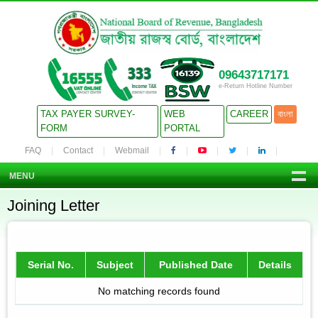
09643717171
e-Return Hotline Number
TAX PAYER SURVEY-
WEB
CAREER
বাংলা
FORM
PORTAL
FAQ
Contact
Webmail
MENU
Joining Letter
Serial No.
Subject
Published Date
Details
No matching records found