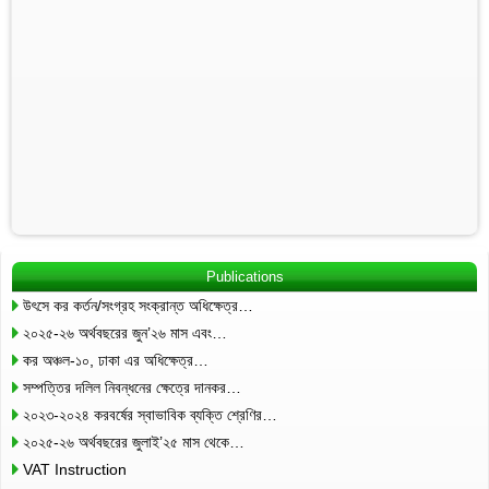
Publications
উৎসে কর কর্তন/সংগ্রহ সংক্রান্ত অধিক্ষেত্র…
২০২৫-২৬ অর্থবছরের জুন’২৬ মাস এবং…
কর অঞ্চল-১০, ঢাকা এর অধিক্ষেত্র…
সম্পত্তির দলিল নিবন্ধনের ক্ষেত্রে দানকর…
২০২৩-২০২৪ করবর্ষের স্বাভাবিক ব্যক্তি শ্রেণির…
২০২৫-২৬ অর্থবছরের জুলাই’২৫ মাস থেকে…
VAT Instruction