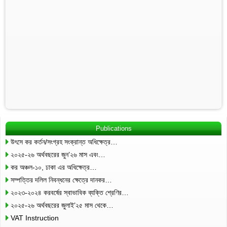
Publications
উৎসে কর কর্তন/সংগ্রহ সংক্রান্ত অধিক্ষেত্র…
২০২৫-২৬ অর্থবছরের জুন’২৬ মাস এবং…
কর অঞ্চল-১০, ঢাকা এর অধিক্ষেত্র…
সম্পত্তির দলিল নিবন্ধনের ক্ষেত্রে দানকর…
২০২৩-২০২৪ করবর্ষের স্বাভাবিক ব্যক্তি শ্রেণির…
২০২৫-২৬ অর্থবছরের জুলাই’২৫ মাস থেকে…
VAT Instruction