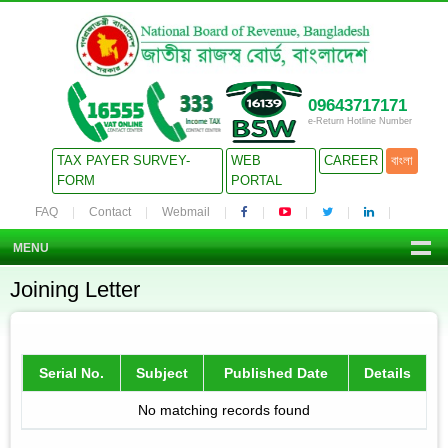
09643717171
e-Return Hotline Number
TAX PAYER SURVEY-
WEB
CAREER
বাংলা
FORM
PORTAL
FAQ
Contact
Webmail
MENU
Joining Letter
Serial No.
Subject
Published Date
Details
No matching records found