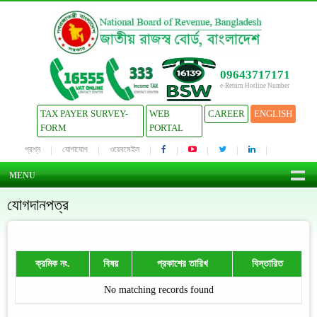
09643717171
e-Return Hotline Number
TAX PAYER SURVEY-
WEB
CAREER
ENGLISH
FORM
PORTAL
প্রশ্ন
যোগাযোগ
ওয়েবমেইল
MENU
যোগদানপত্র
ক্রমিক নং.
বিষয়
প্রকাশের তারিখ
বিস্তারিত
No matching records found