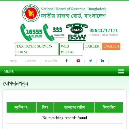
09643717171
e-Return Hotline Number
TAX PAYER SURVEY-
WEB
CAREER
ENGLISH
FORM
PORTAL
প্রশ্ন
যোগাযোগ
ওয়েবমেইল
MENU
যোগদানপত্র
ক্রমিক নং.
বিষয়
প্রকাশের তারিখ
বিস্তারিত
No matching records found