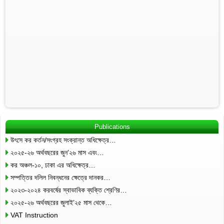
Publications
উৎসে কর কর্তন/সংগ্রহ সংক্রান্ত অধিক্ষেত্র…
২০২৫-২৬ অর্থবছরের জুন’২৬ মাস এবং…
কর অঞ্চল-১০, ঢাকা এর অধিক্ষেত্র…
সম্পত্তির দলিল নিবন্ধনের ক্ষেত্রে দানকর…
২০২৩-২০২৪ করবর্ষের স্বাভাবিক ব্যক্তি শ্রেণির…
২০২৫-২৬ অর্থবছরের জুলাই’২৫ মাস থেকে…
VAT Instruction