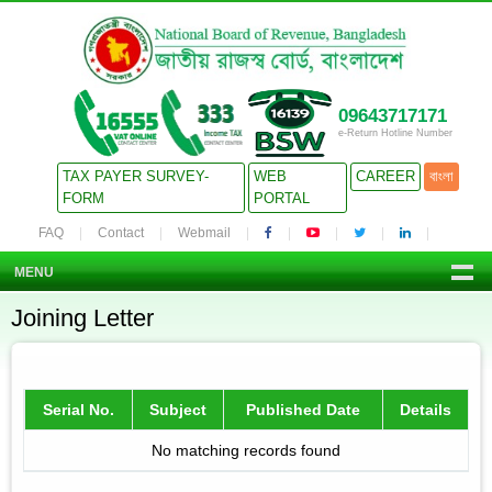
09643717171
e-Return Hotline Number
TAX PAYER SURVEY-
WEB
CAREER
বাংলা
FORM
PORTAL
FAQ
Contact
Webmail
MENU
Joining Letter
Serial No.
Subject
Published Date
Details
No matching records found