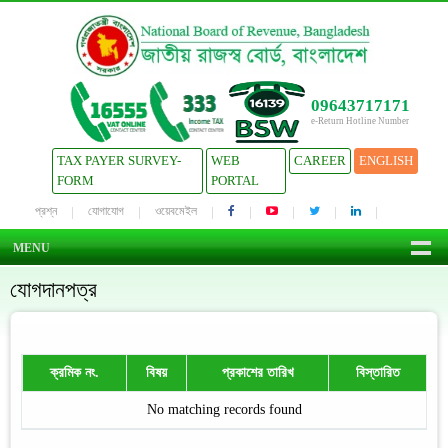
09643717171
e-Return Hotline Number
TAX PAYER SURVEY-
WEB
CAREER
ENGLISH
FORM
PORTAL
প্রশ্ন
যোগাযোগ
ওয়েবমেইল
MENU
যোগদানপত্র
ক্রমিক নং.
বিষয়
প্রকাশের তারিখ
বিস্তারিত
No matching records found