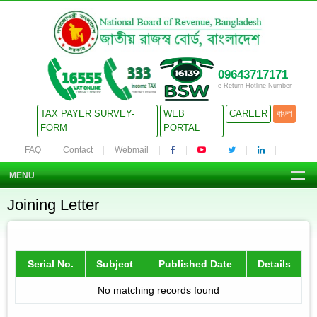
09643717171
e-Return Hotline Number
TAX PAYER SURVEY-
WEB
CAREER
বাংলা
FORM
PORTAL
FAQ
Contact
Webmail
MENU
Joining Letter
Serial No.
Subject
Published Date
Details
No matching records found