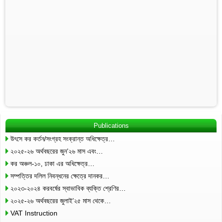
Publications
উৎসে কর কর্তন/সংগ্রহ সংক্রান্ত অধিক্ষেত্র…
২০২৫-২৬ অর্থবছরের জুন’২৬ মাস এবং…
কর অঞ্চল-১০, ঢাকা এর অধিক্ষেত্র…
সম্পত্তির দলিল নিবন্ধনের ক্ষেত্রে দানকর…
২০২৩-২০২৪ করবর্ষের স্বাভাবিক ব্যক্তি শ্রেণির…
২০২৫-২৬ অর্থবছরের জুলাই’২৫ মাস থেকে…
VAT Instruction