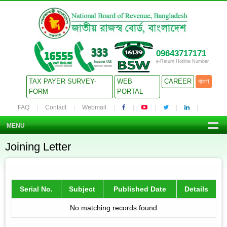
09643717171
e-Return Hotline Number
TAX PAYER SURVEY-
WEB
CAREER
বাংলা
FORM
PORTAL
FAQ
Contact
Webmail
MENU
Joining Letter
Serial No.
Subject
Published Date
Details
No matching records found