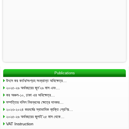
Publications
উৎসে কর কর্তন/সংগ্রহ সংক্রান্ত অধিক্ষেত্র…
২০২৫-২৬ অর্থবছরের জুন’২৬ মাস এবং…
কর অঞ্চল-১০, ঢাকা এর অধিক্ষেত্র…
সম্পত্তির দলিল নিবন্ধনের ক্ষেত্রে দানকর…
২০২৩-২০২৪ করবর্ষের স্বাভাবিক ব্যক্তি শ্রেণির…
২০২৫-২৬ অর্থবছরের জুলাই’২৫ মাস থেকে…
VAT Instruction