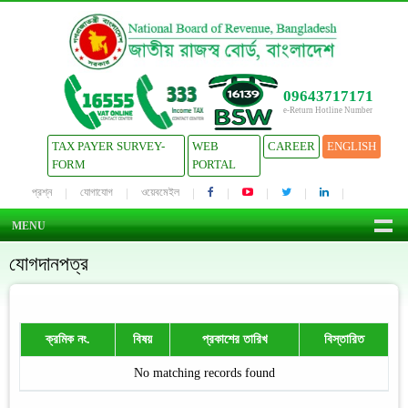
09643717171
e-Return Hotline Number
TAX PAYER SURVEY-
WEB
CAREER
ENGLISH
FORM
PORTAL
প্রশ্ন
যোগাযোগ
ওয়েবমেইল
MENU
যোগদানপত্র
ক্রমিক নং.
বিষয়
প্রকাশের তারিখ
বিস্তারিত
No matching records found