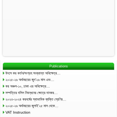
Publications
উৎসে কর কর্তন/সংগ্রহ সংক্রান্ত অধিক্ষেত্র…
২০২৫-২৬ অর্থবছরের জুন’২৬ মাস এবং…
কর অঞ্চল-১০, ঢাকা এর অধিক্ষেত্র…
সম্পত্তির দলিল নিবন্ধনের ক্ষেত্রে দানকর…
২০২৩-২০২৪ করবর্ষের স্বাভাবিক ব্যক্তি শ্রেণির…
২০২৫-২৬ অর্থবছরের জুলাই’২৫ মাস থেকে…
VAT Instruction