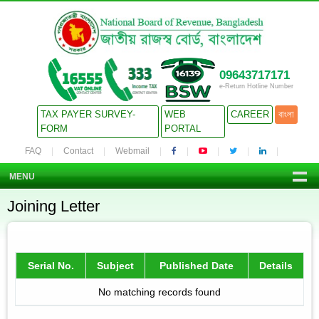
09643717171
e-Return Hotline Number
TAX PAYER SURVEY-
WEB
CAREER
বাংলা
FORM
PORTAL
FAQ
Contact
Webmail
MENU
Joining Letter
Serial No.
Subject
Published Date
Details
No matching records found