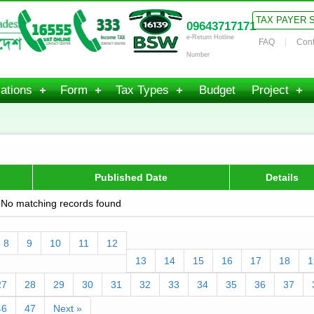
TAX PAYER 
09643717171
e-Return Hotline
FAQ
Cont
Number
ations
Form
Tax Types
Budget
Project
Published Date
Details
No matching records found
8
9
10
11
12
13
14
15
16
17
18
1
27
28
29
30
31
32
33
34
35
36
37
46
47
Next »