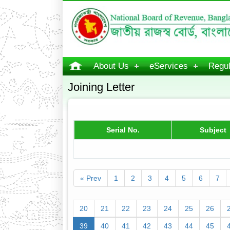
About Us
eServices
Regul
Joining Letter
Serial No.
Subject
« Prev
1
2
3
4
5
6
7
20
21
22
23
24
25
26
39
40
41
42
43
44
45