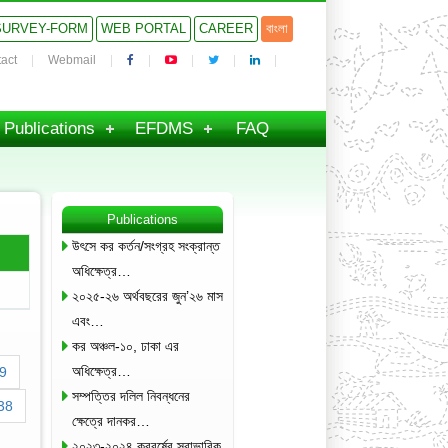
SURVEY-FORM
WEB PORTAL
CAREER
বাংলা
act
Webmail
Publications
EFDMS
FAQ
Publications
উৎসে কর কর্তন/সংগ্রহ সংক্রান্ত
অধিক্ষেত্র…
২০২৫-২৬ অর্থবছরের জুন’২৬ মাস
এবং…
কর অঞ্চল-১০, ঢাকা এর
অধিক্ষেত্র…
9
সম্পত্তির দলিল নিবন্ধনের
38
ক্ষেত্রে দানকর…
২০২৩-২০২৪ করবর্ষের স্বাভাবিক