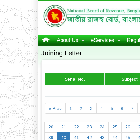
About Us
eServices
Regul
Joining Letter
Serial No.
Subject
« Prev
1
2
3
4
5
6
7
20
21
22
23
24
25
26
39
40
41
42
43
44
45