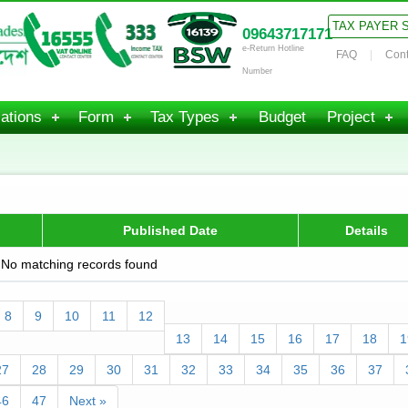
TAX PAYER 
09643717171
e-Return Hotline
FAQ
Cont
Number
ations
Form
Tax Types
Budget
Project
Published Date
Details
No matching records found
8
9
10
11
12
13
14
15
16
17
18
1
27
28
29
30
31
32
33
34
35
36
37
46
47
Next »