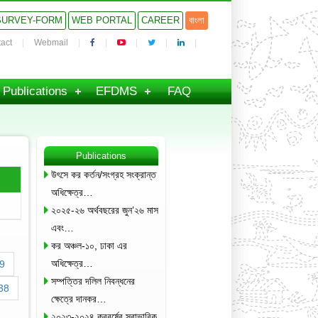
SURVEY-FORM
WEB PORTAL
CAREER
বাংলা
act
Webmail
Publications
EFDMS
FAQ
Publications
উৎসে কর কর্তন/সংগ্রহ সংক্রান্ত
অধিক্ষেত্র…
২০২৫-২৬ অর্থবছরের জুন’২৬ মাস
এবং…
কর অঞ্চল-১০, ঢাকা এর
অধিক্ষেত্র…
9
সম্পত্তির দলিল নিবন্ধনের
38
ক্ষেত্রে দানকর…
২০২৩-২০২৪ করবর্ষের স্বাভাবিক