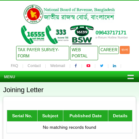
09643717171
e-Return Hotline Number
TAX PAYER SURVEY-
WEB
CAREER
বাংলা
FORM
PORTAL
FAQ
Contact
Webmail
MENU
Joining Letter
Serial No.
Subject
Published Date
Details
No matching records found