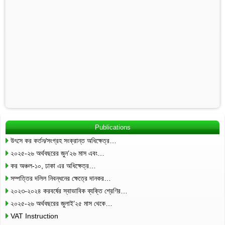
Publications
উৎসে কর কর্তন/সংগ্রহ সংক্রান্ত অধিক্ষেত্র…
২০২৫-২৬ অর্থবছরের জুন’২৬ মাস এবং…
কর অঞ্চল-১০, ঢাকা এর অধিক্ষেত্র…
সম্পত্তির দলিল নিবন্ধনের ক্ষেত্রে দানকর…
২০২৩-২০২৪ করবর্ষের স্বাভাবিক ব্যক্তি শ্রেণির…
২০২৫-২৬ অর্থবছরের জুলাই’২৫ মাস থেকে…
VAT Instruction