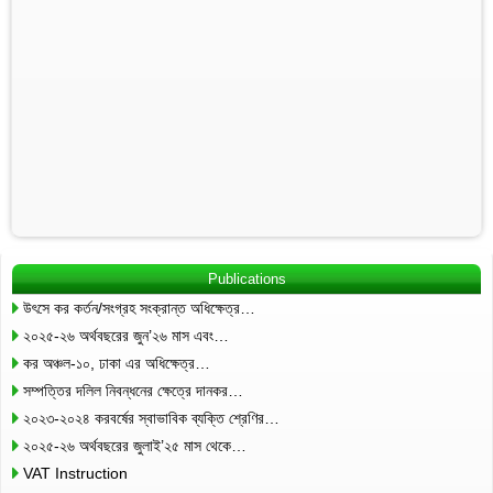
Publications
উৎসে কর কর্তন/সংগ্রহ সংক্রান্ত অধিক্ষেত্র…
২০২৫-২৬ অর্থবছরের জুন’২৬ মাস এবং…
কর অঞ্চল-১০, ঢাকা এর অধিক্ষেত্র…
সম্পত্তির দলিল নিবন্ধনের ক্ষেত্রে দানকর…
২০২৩-২০২৪ করবর্ষের স্বাভাবিক ব্যক্তি শ্রেণির…
২০২৫-২৬ অর্থবছরের জুলাই’২৫ মাস থেকে…
VAT Instruction