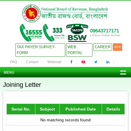
09643717171
e-Return Hotline Number
TAX PAYER SURVEY-
WEB
CAREER
বাংলা
FORM
PORTAL
FAQ
Contact
Webmail
MENU
Joining Letter
Serial No.
Subject
Published Date
Details
No matching records found