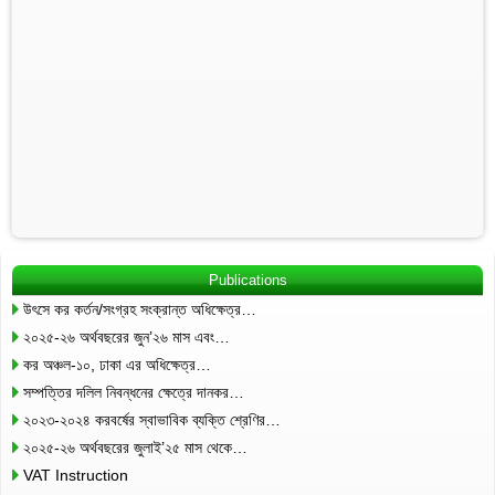
Publications
উৎসে কর কর্তন/সংগ্রহ সংক্রান্ত অধিক্ষেত্র…
২০২৫-২৬ অর্থবছরের জুন’২৬ মাস এবং…
কর অঞ্চল-১০, ঢাকা এর অধিক্ষেত্র…
সম্পত্তির দলিল নিবন্ধনের ক্ষেত্রে দানকর…
২০২৩-২০২৪ করবর্ষের স্বাভাবিক ব্যক্তি শ্রেণির…
২০২৫-২৬ অর্থবছরের জুলাই’২৫ মাস থেকে…
VAT Instruction