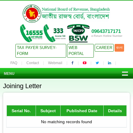
09643717171
e-Return Hotline Number
TAX PAYER SURVEY-
WEB
CAREER
বাংলা
FORM
PORTAL
FAQ
Contact
Webmail
MENU
Joining Letter
Serial No.
Subject
Published Date
Details
No matching records found