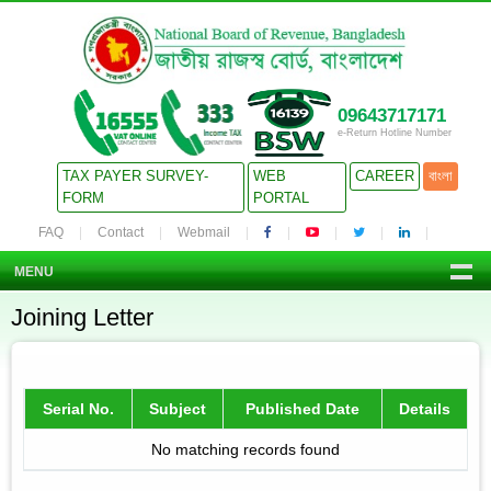
09643717171
e-Return Hotline Number
TAX PAYER SURVEY-
WEB
CAREER
বাংলা
FORM
PORTAL
FAQ
Contact
Webmail
MENU
Joining Letter
Serial No.
Subject
Published Date
Details
No matching records found