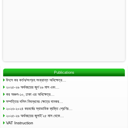
Publications
উৎসে কর কর্তন/সংগ্রহ সংক্রান্ত অধিক্ষেত্র…
২০২৫-২৬ অর্থবছরের জুন’২৬ মাস এবং…
কর অঞ্চল-১০, ঢাকা এর অধিক্ষেত্র…
সম্পত্তির দলিল নিবন্ধনের ক্ষেত্রে দানকর…
২০২৩-২০২৪ করবর্ষের স্বাভাবিক ব্যক্তি শ্রেণির…
২০২৫-২৬ অর্থবছরের জুলাই’২৫ মাস থেকে…
VAT Instruction