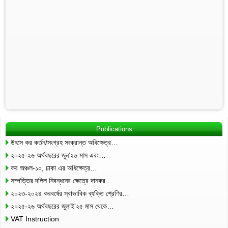
Publications
উৎসে কর কর্তন/সংগ্রহ সংক্রান্ত অধিক্ষেত্র…
২০২৫-২৬ অর্থবছরের জুন’২৬ মাস এবং…
কর অঞ্চল-১০, ঢাকা এর অধিক্ষেত্র…
সম্পত্তির দলিল নিবন্ধনের ক্ষেত্রে দানকর…
২০২৩-২০২৪ করবর্ষের স্বাভাবিক ব্যক্তি শ্রেণির…
২০২৫-২৬ অর্থবছরের জুলাই’২৫ মাস থেকে…
VAT Instruction