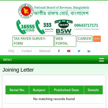
09643717171
e-Return Hotline Number
TAX PAYER SURVEY-
WEB
CAREER
বাংলা
FORM
PORTAL
FAQ
Contact
Webmail
MENU
Joining Letter
Serial No.
Subject
Published Date
Details
No matching records found