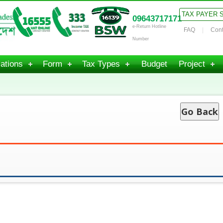
TAX PAYER 
09643717171
e-Return Hotline
FAQ
Cont
Number
ations
Form
Tax Types
Budget
Project
Go Back