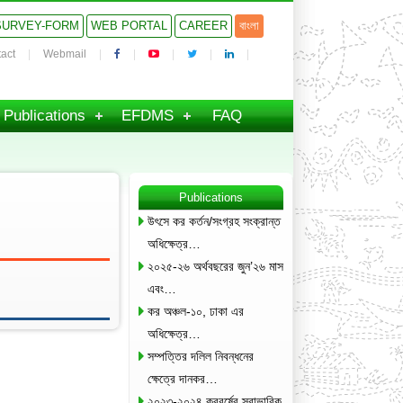
SURVEY-FORM
WEB PORTAL
CAREER
বাংলা
act
Webmail
Publications
EFDMS
FAQ
Publications
উৎসে কর কর্তন/সংগ্রহ সংক্রান্ত
অধিক্ষেত্র…
২০২৫-২৬ অর্থবছরের জুন’২৬ মাস
এবং…
কর অঞ্চল-১০, ঢাকা এর
অধিক্ষেত্র…
সম্পত্তির দলিল নিবন্ধনের
ক্ষেত্রে দানকর…
২০২৩-২০২৪ করবর্ষের স্বাভাবিক