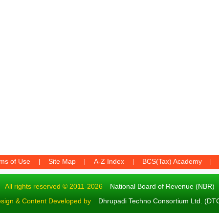
ms of Use
Site Map
A-Z Index
BCS(Tax) Academy
All rights reserved © 2011-2026
National Board of Revenue (NBR)
sign & Content Developed by
Dhrupadi Techno Consortium Ltd. (DT